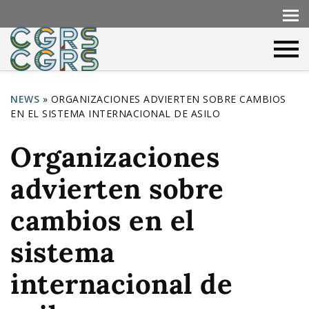
NEWS
»
ORGANIZACIONES ADVIERTEN SOBRE CAMBIOS
EN EL SISTEMA INTERNACIONAL DE ASILO
Y
o
Organizaciones
u
advierten sobre
a
r
cambios en el
e
sistema
h
internacional de
e
r