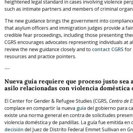
heightened legal standard in cases involving violence p
such as intimate partners and members of criminal organi
The new guidance brings the government into compliance 
that asylum officers and immigration judges provide a fai
credible fear proceedings, including those presenting th
CGRS encourages advocates representing individuals at al
review the new guidance closely and to
contact CGRS
for 
resources and practice pointers.
---
Nueva guía requiere que proceso justo sea a
asilo relacionadas con violencia doméstica o
El Center for Gender & Refugee Studies (CGRS,
Centro de E
complace en compartir la nueva
guía
del gobierno para cas
existe una norma general en contra de solicitudes prese
violencia doméstica y de pandillas. La guía fue emitida en
decisión
del Juez de Distrito Federal Emmet Sullivan en
Gr