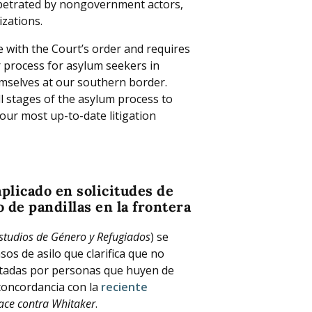
erpetrated by nongovernment actors,
zations.
with the Court’s order and requires
r process for asylum seekers in
emselves at our southern border.
l stages of the asylum process to
our most up-to-date litigation
plicado en solicitudes de
 de pandillas en la frontera
studios de Género y Refugiados
) se
os de asilo que clarifica que no
ntadas por personas que huyen de
 concordancia con la
reciente
ace contra Whitaker
.