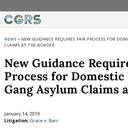
NEWS
»
NEW GUIDANCE REQUIRES FAIR PROCESS FOR DOM
CLAIMS AT THE BORDER
Y
o
New Guidance Require
u
Process for Domestic 
a
r
Gang Asylum Claims a
e
h
e
January 14, 2019
Litigation:
Grace v. Barr
r