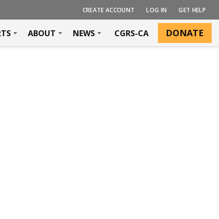
CREATE ACCOUNT
LOG IN
GET HELP
DONATE
RTS
ABOUT
NEWS
CGRS-CA