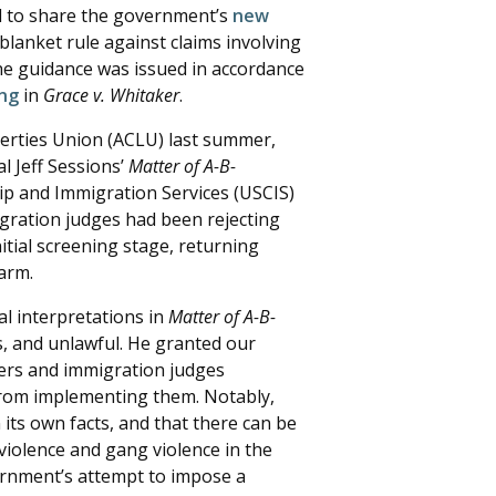
d to share the government’s
new
 blanket rule against claims involving
The guidance was issued in accordance
ing
in
Grace v. Whitaker
.
iberties Union (ACLU) last summer,
l Jeff Sessions’
Matter of A-B-
hip and Immigration Services (USCIS)
gration judges had been rejecting
itial screening stage, returning
harm.
al interpretations in
Matter of A-B-
s, and unlawful. He granted our
cers and immigration judges
 from implementing them. Notably,
its own facts, and that there can be
violence and gang violence in the
vernment’s attempt to impose a