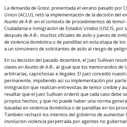
La demanda de
Grace,
presentada el verano pasado por CGR
Union (ACLU), retó la implementación de la decisión del ex
Asunto de A-B-
en el contexto de procedimientos de temor cr
Ciudadanía e Inmigración de Estados Unidos (USCIS, por su
después de
A-B-,
muchos oficiales de asilo y jueces de in
de violencia doméstica o de pandillas en esta etapa de los
a un sinnúmero de solicitantes de asilo al riesgo de pelig
En su decisión del pasado diciembre, el Juez Sullivan resol
claves en
Asunto de A-B-,
al igual que los memorandos de U
arbitrarias, caprichosas e ilegales. El juez concedió nuest
permanente, impidiendo así su implementación por parte de
inmigración que realizan entrevistas de temor creíble y a
resaltar que el Juez Sullivan ordenó que cada caso debe 
propios hechos, y que no puede haber una norma general e
basadas en violencia doméstica o de pandillas en los proce
También rechazó los intentos del gobierno de aumentar l
involucren violencia perpetrada por agentes no guberna