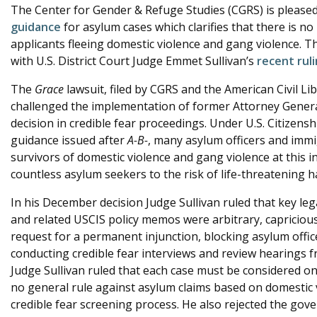
The Center for Gender & Refuge Studies (CGRS) is please
e
guidance
for asylum cases which clarifies that there is no
applicants fleeing domestic violence and gang violence. 
with U.S. District Court Judge Emmet Sullivan’s
recent rul
The
Grace
lawsuit, filed by CGRS and the American Civil L
challenged the implementation of former Attorney Genera
decision in credible fear proceedings. Under U.S. Citizens
guidance issued after
A-B-
, many asylum officers and immi
survivors of domestic violence and gang violence at this in
countless asylum seekers to the risk of life-threatening 
In his December decision Judge Sullivan ruled that key leg
and related USCIS policy memos were arbitrary, capriciou
request for a permanent injunction, blocking asylum offi
conducting credible fear interviews and review hearings
Judge Sullivan ruled that each case must be considered on 
no general rule against asylum claims based on domestic 
credible fear screening process. He also rejected the go