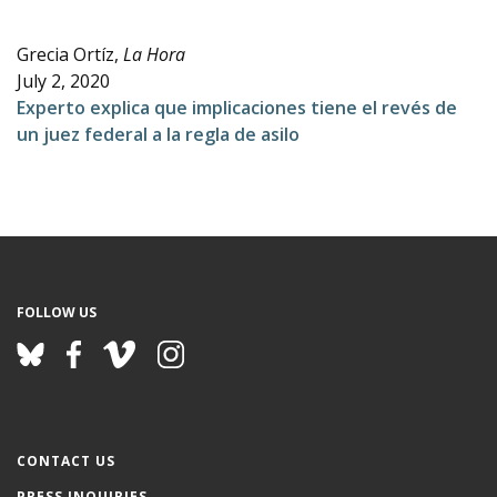
e
Grecia Ortíz,
La Hora
July 2, 2020
Experto explica que implicaciones tiene el revés de
un juez federal a la regla de asilo
FOLLOW US
CONTACT US
PRESS INQUIRIES