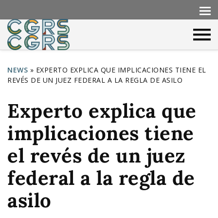
NEWS
»
EXPERTO EXPLICA QUE IMPLICACIONES TIENE EL
REVÉS DE UN JUEZ FEDERAL A LA REGLA DE ASILO
Y
o
Experto explica que
u
implicaciones tiene
a
r
el revés de un juez
e
federal a la regla de
h
asilo
e
r