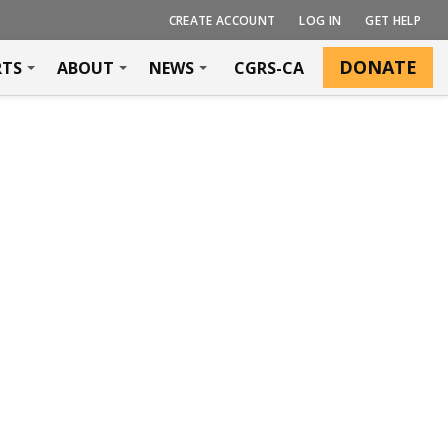
CREATE ACCOUNT
LOG IN
GET HELP
DONATE
RTS
ABOUT
NEWS
CGRS-CA