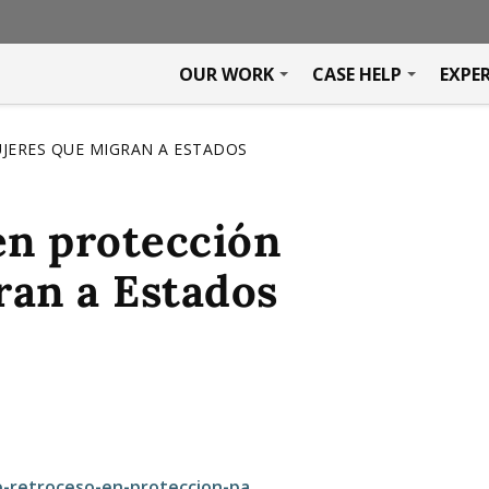
OUR WORK
CASE HELP
EXPE
JERES QUE MIGRAN A ESTADOS
en protección
ran a Estados
-retroceso-en-proteccion-pa...